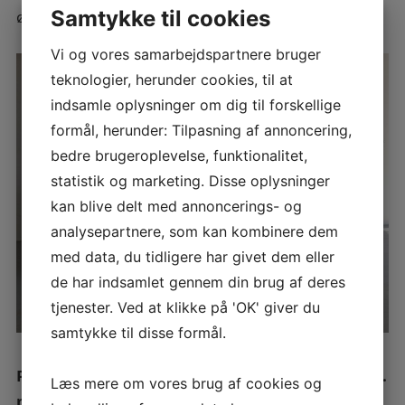
Samtykke til cookies
ønsker at leje en affugter.
Vi og vores samarbejdspartnere bruger
teknologier, herunder cookies, til at
indsamle oplysninger om dig til forskellige
formål, herunder: Tilpasning af annoncering,
bedre brugeroplevelse, funktionalitet,
statistik og marketing. Disse oplysninger
kan blive delt med annoncerings- og
analysepartnere, som kan kombinere dem
med data, du tidligere har givet dem eller
de har indsamlet gennem din brug af deres
tjenester. Ved at klikke på 'OK' giver du
samtykke til disse formål.
Prisen for leje af affugter er fra 190,- pr. dag inkl.
Læs mere om vores brug af cookies og
moms