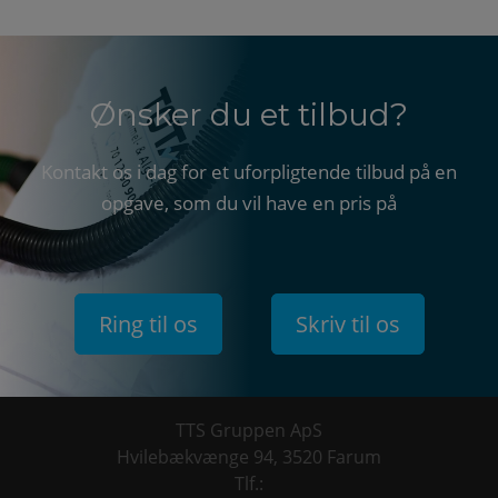
Ønsker du et tilbud?
Kontakt os i dag for et uforpligtende tilbud på en
opgave, som du vil have en pris på
Ring til os
Skriv til os
TTS Gruppen ApS
Hvilebækvænge 94
,
3520 Farum
Tlf.: