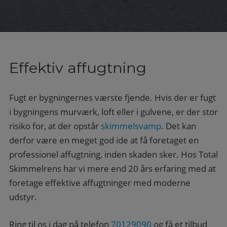
Effektiv affugtning
Fugt er bygningernes værste fjende. Hvis der er fugt
i bygningens murværk, loft eller i gulvene, er der stor
risiko for, at der opstår
skimmelsvamp
. Det kan
derfor være en meget god ide at få foretaget en
professionel affugtning, inden skaden sker. Hos Total
Skimmelrens har vi mere end 20 års erfaring med at
foretage effektive affugtninger med moderne
udstyr.
Ring til os i dag på telefon
70129090
og få et tilbud