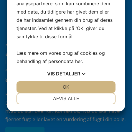
analysepartnere, som kan kombinere dem
Affugtning med professionelle affugtere
med data, du tidligere har givet dem eller
Udbedring af vandskader – hvis der allerede
de har indsamlet gennem din brug af deres
findes vandskader i boligen
tjenester. Ved at klikke på 'OK' giver du
Isolering af kuldebroer
samtykke til disse formål.
Man kan med fordel bruge en
adsorptionsaffugter
til
Læs mere om vores brug af cookies og
at fjerne uønsket væske og fugt i boliger og andre
behandling af persondata
her
.
lokaler. Her tørres fugten ved hjælp af maskinen,
som uden kondens fjerner væsker i både vægge,
VIS
DETALJER
gulve og lofter.
JA
NEJ
OK
JA
NEJ
En korrekt løsning kræver ofte en faglig vurdering.
NØDVENDIGE
PRÆFERENCER
AFVIS ALLE
Den kan vi hjælpe med at lave, så du ved præcis,
JA
NEJ
JA
NEJ
hvad du står overfor. Kontakt os, hvis du skal have
MARKETING
STATISTIK
fjernet fugt eller lavet en vurdering af fugt i din bolig.