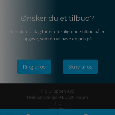
Ønsker du et tilbud?
Kontakt os i dag for et uforpligtende tilbud på en
opgave, som du vil have en pris på
Ring til os
Skriv til os
TTS Gruppen ApS
Hvilebækvænge 94
,
3520 Farum
Tlf.:
70129090