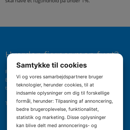
skal have et fugtindhold på under 1%.
Hvordan fjerner man fugt?
Samtykke til cookies
Fjernelse af fugt afhænger af årsagen til problemet.
Vi og vores samarbejdspartnere bruger
Er der tale om dårligt indeklima kan udluftning være
teknologier, herunder cookies, til at
tilstrækkeligt.
indsamle oplysninger om dig til forskellige
formål, herunder: Tilpasning af annoncering,
Typiske løsninger inkluderer:
bedre brugeroplevelse, funktionalitet,
statistik og marketing. Disse oplysninger
Forbedret ventilation – både udluftning, men
kan blive delt med annoncerings- og
også implementering af ventilation