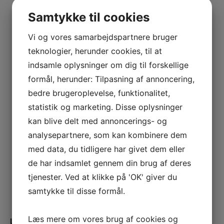
Vejledning i at slette cookies på Mozilla Firefox
Samtykke til cookies
browser
Vejledning i at slette cookies fra Android
Vi og vores samarbejdspartnere bruger
telefoner
teknologier, herunder cookies, til at
Vejledning i at slette cookies på Opera browser
indsamle oplysninger om dig til forskellige
Vejledning i at slette cookies på iPad, iPhone,
formål, herunder: Tilpasning af annoncering,
iPod touch
bedre brugeroplevelse, funktionalitet,
Vejledning i at slette cookies fra Windows
statistik og marketing. Disse oplysninger
Phone
kan blive delt med annoncerings- og
<!–
analysepartnere, som kan kombinere dem
med data, du tidligere har givet dem eller
Vejledning i at slette cookies fra Windows
de har indsamlet gennem din brug af deres
Phone 7
tjenester. Ved at klikke på 'OK' giver du
samtykke til disse formål.
–>
Læs mere om vores brug af cookies og
Hvad sker der hvis du ikke