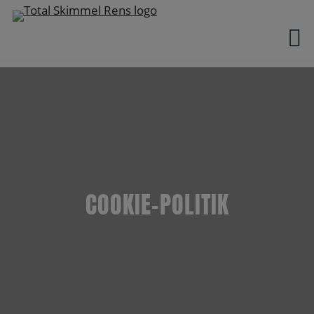
Hop
til
indholdet
COOKIE-POLITIK