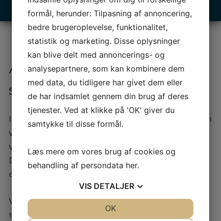
formål, herunder: Tilpasning af annoncering,
bedre brugeroplevelse, funktionalitet,
statistik og marketing. Disse oplysninger
kan blive delt med annoncerings- og
Affugtning der styrker
analysepartnere, som kan kombinere dem
med data, du tidligere har givet dem eller
skimmelsanering
de har indsamlet gennem din brug af deres
tjenester. Ved at klikke på 'OK' giver du
I mange tilfælde er
affugtning
en nødvendig del af en
samtykke til disse formål.
vellykket skimmelsanering. Ved forhøjet fugt sørger
vi for effektiv udtørring og udlejning af affugtere. I
Læs mere om vores brug af cookies og
Danstrup oplever vi især problemer i bindingsværk
behandling af persondata
her
.
og nyere parcelhuse nær Danstrup Hegn.
VIS
DETALJER
Vi har over 20 års erfaring med fugt og vandskader,
JA
NEJ
OK
JA
NEJ
skimmelsvamp og indeklima. Vi vurderer kældre og