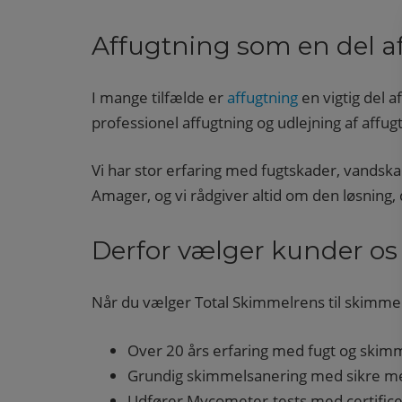
Affugtning som en del 
I mange tilfælde er
affugtning
en vigtig del a
professionel affugtning og udlejning af affug
Vi har stor erfaring med fugtskader, vand
Amager, og vi rådgiver altid om den løsning, 
Derfor vælger kunder os
Når du vælger Total Skimmelrens til skimmels
Over 20 års erfaring med fugt og ski
Grundig skimmelsanering med sikre m
Udfører Mycometer-tests med certifice