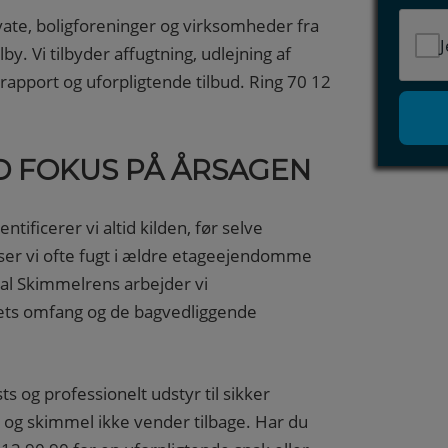
vate, boligforeninger og virksomheder fra
J
. Vi tilbyder affugtning, udlejning af
 rapport og uforpligtende tilbud. Ring 70 12
D FOKUS PÅ ÅRSAGEN
ificerer vi altid kilden, før selve
er vi ofte fugt i ældre etageejendomme
al Skimmelrens arbejder vi
ets omfang og de bagvedliggende
og professionelt udstyr til sikker
st og skimmel ikke vender tilbage. Har du