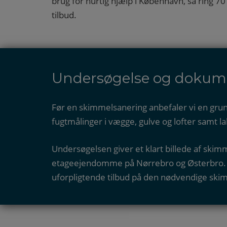
brug for hurtig hjælp i København, så ring 70
tilbud.
Undersøgelse og dokume
Før en skimmelsanering anbefaler vi en gru
fugtmålinger i vægge, gulve og lofter samt 
Undersøgelsen giver et klart billede af ski
etageejendomme på Nørrebro og Østerbro. Ef
uforpligtende tilbud på den nødvendige ski