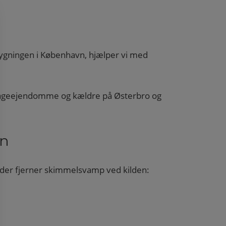
 bygningen i København, hjælper vi med
etageejendomme og kældre på Østerbro og
vn
, der fjerner skimmelsvamp ved kilden: