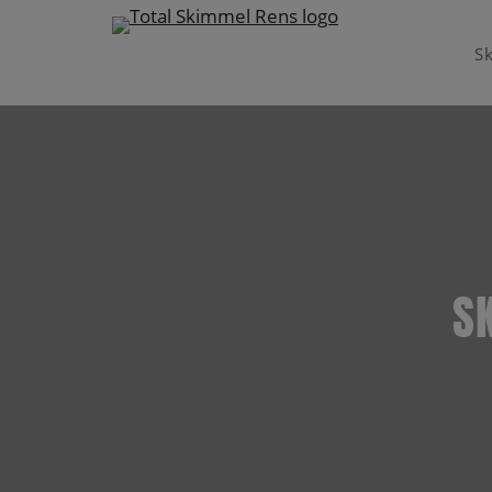
S
Hop
til
indholdet
S