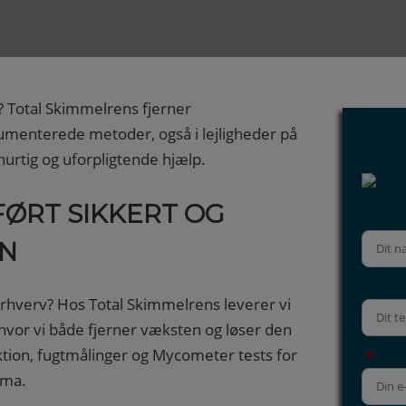
 Total Skimmelrens fjerner
menterede metoder, også i lejligheder på
urtig og uforpligtende hjælp.
ØRT SIKKERT OG
VN
rhverv? Hos Total Skimmelrens leverer vi
hvor vi både fjerner væksten og løser den
ktion, fugtmålinger og Mycometer tests for
*
ima.