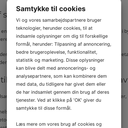
Samtykke til cookies
af skimmelsanering
Vi og vores samarbejdspartnere bruger
teknologier, herunder cookies, til at
f en effektiv skimmelsanering. Hvis der er forhøjet fugt i
indsamle oplysninger om dig til forskellige
tere til både private og erhverv.
formål, herunder: Tilpasning af annoncering,
bedre brugeroplevelse, funktionalitet,
skader og skimmelsvamp samt indeklima i københavnske 
statistik og marketing. Disse oplysninger
der passer bedst til den konkrete situation.
kan blive delt med annoncerings- og
analysepartnere, som kan kombinere dem
 til skimmelsanering i Københa
med data, du tidligere har givet dem eller
de har indsamlet gennem din brug af deres
anering i København, får du hurtig hjælp fra specialister
tjenester. Ved at klikke på 'OK' giver du
samtykke til disse formål.
mmelsvamp
etoder
Læs mere om vores brug af cookies og
ret prøvetagning