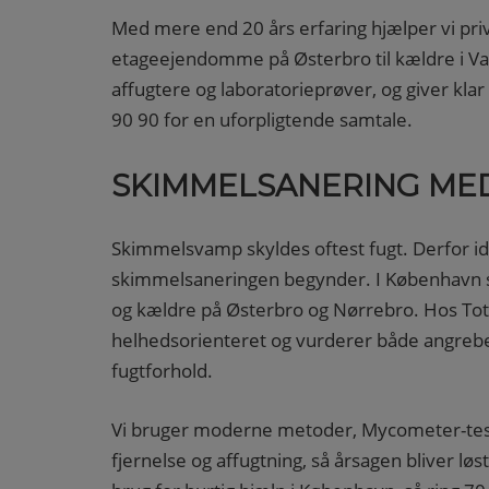
Med mere end 20 års erfaring hjælper vi pri
etageejendomme på Østerbro til kældre i Valby
affugtere og laboratorieprøver, og giver klar
90 90 for en uforpligtende samtale.
SKIMMELSANERING ME
Skimmelsvamp skyldes oftest fugt. Derfor ident
skimmelsaneringen begynder. I København s
og kældre på Østerbro og Nørrebro. Hos Tot
helhedsorienteret og vurderer både angreb
fugtforhold.
Vi bruger moderne metoder, Mycometer-tests 
fjernelse og affugtning, så årsagen bliver lø