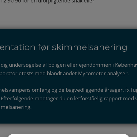
 12 90 90 for en uforpligtende snak eller
ntation før skimmelsanering
ndig undersøgelse af boligen eller ejendommen i Københa
laboratorietests med blandt andet Mycometer-analyser.
mmelsvampens omfang og de bagvedliggende årsager, fx fugt
terfølgende modtager du en letforståelig rapport med vo
mmelsanering.